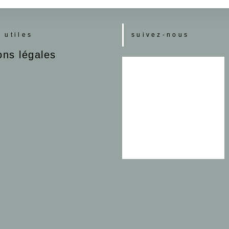
s utiles
suivez-nous
ons légales