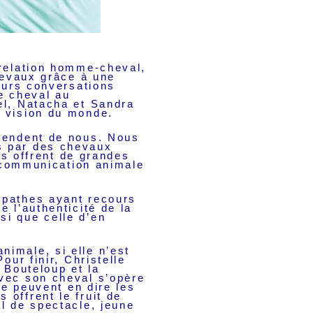
 relation homme-cheval,
chevaux grâce à une
leurs conversations
e cheval au
el, Natacha et Sandra
r vision du monde.
tendent de nous. Nous
s par des chevaux
us offrent de grandes
a communication animale
opathes ayant recours
 l’authenticité de la
si que celle d’en
imale, si elle n’est
our finir, Christelle
 Bouteloup et la
avec son cheval s’opère
ue peuvent en dire les
offrent le fruit de
l de spectacle, jeune