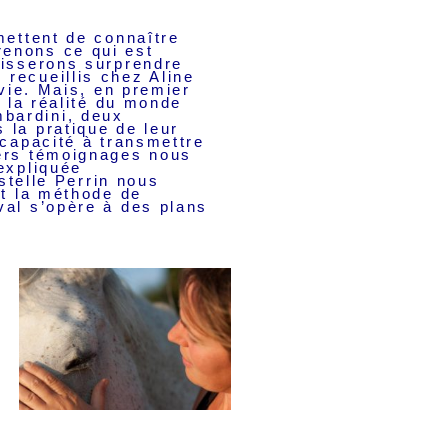
mettent de connaître
renons ce qui est
aisserons surprendre
recueillis chez Aline
 vie. Mais, en premier
e la réalité du monde
bardini, deux
 la pratique de leur
 capacité à transmettre
vers témoignages nous
expliquée
stelle Perrin nous
et la méthode de
val s’opère à des plans