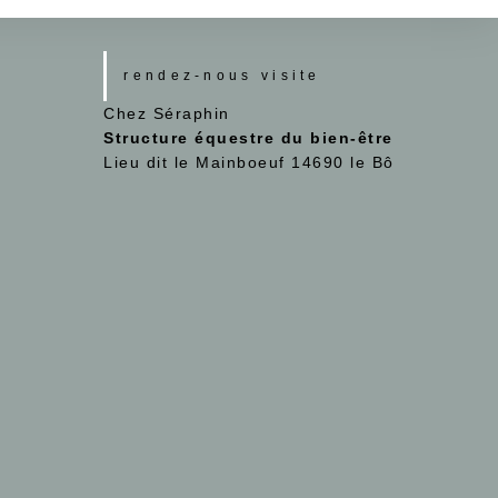
rendez-nous visite
Chez Séraphin
Structure équestre du bien-être
Lieu dit le Mainboeuf 14690 le Bô