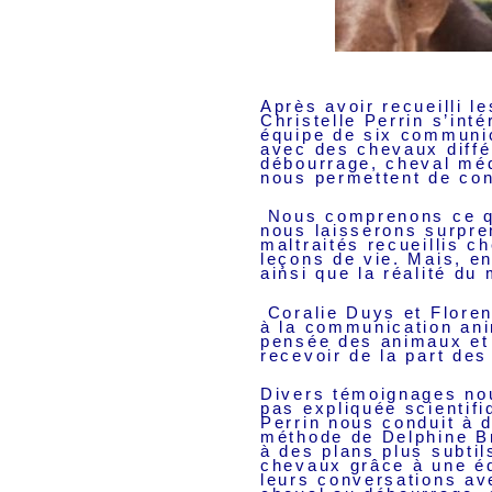
Après avoir recueilli 
Christelle Perrin s’int
équipe de six communica
avec des chevaux diffé
débourrage, cheval méd
nous permettent de con
Nous comprenons ce qui
nous laisserons surpr
maltraités recueillis c
leçons de vie. Mais, en
ainsi que la réalité d
Coralie Duys et Flore
à la communication anim
pensée des animaux et 
recevoir de la part de
Divers témoignages nou
pas expliquée scientifi
Perrin nous conduit à d
méthode de Delphine Br
à des plans plus subtil
chevaux grâce à une éq
leurs conversations av