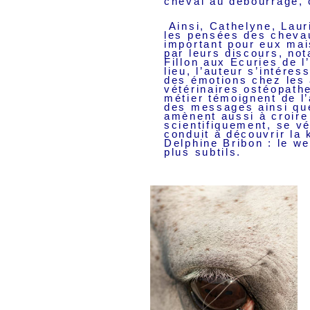
cheval au débourrage,
Ainsi, Cathelyne, Laur
les pensées des chevau
important pour eux mai
par leurs discours, no
Fillon aux Ecuries de l
lieu, l’auteur s’intére
des émotions chez les
vétérinaires ostéopath
métier témoignent de l
des messages ainsi que
amènent aussi à croire
scientifiquement, se vé
conduit à découvrir la
Delphine Bribon : le w
plus subtils.