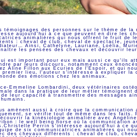
les témoignages des personnes sur le thème de la
éresse aujourd’hui à ce que peuvent en dire les 
trices animalières qui nous offrent le fruit de 
rents : cheval de club, cheval de spectacle, jeun
iateur… Ainsi, Cathelyne, Lauriane, Loélia, Muri
naître les pensées des chevaux et découvrir leu
 est important pour eux mais aussi ce qu’ils at
endre par leurs discours, notamment ceux énoncé
hez Aline Fillon aux Ecuries de l’Espoir, et qui no
 premier lieu, l’auteur s’intéresse à expliquer l
u monde des émotions chez les animaux.
nce-Emmeline Lombardini, deux vétérinaires osté
ale dans la pratique de leur métier témoignent de
de leur capacité à transmettre des messages ain
s humains.
s amènent aussi à croire que la communication an
quement, se vérifie tout de même dans les faits. P
écouvrir la kinésiologie animalière avec Angéline
ibon : le well being horse où la communication 
s.Christelle Perrin s’intéresse aujourd’hui à ce q
uipe de six communicatrices animalières qui nous 
ec des chevaux différents : cheval de club, cheva