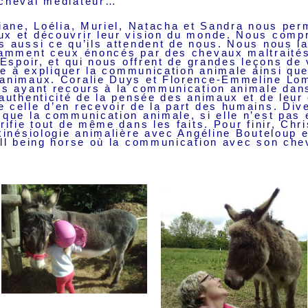
 cheval médiateur…
iane, Loélia, Muriel, Natacha et Sandra nous per
x et découvrir leur vision du monde. Nous comp
s aussi ce qu’ils attendent de nous. Nous nous l
tamment ceux énoncés par des chevaux maltraités 
’Espoir, et qui nous offrent de grandes leçons de
sse à expliquer la communication animale ainsi qu
 animaux. Coralie Duys et Florence-Emmeline Lom
es ayant recours à la communication animale dans
’authenticité de la pensée des animaux et de leur
 celle d’en recevoir de la part des humains. Di
 que la communication animale, si elle n’est pas 
rifie tout de même dans les faits. Pour finir, Chri
 kinésiologie animalière avec Angéline Bouteloup 
ell being horse où la communication avec son che