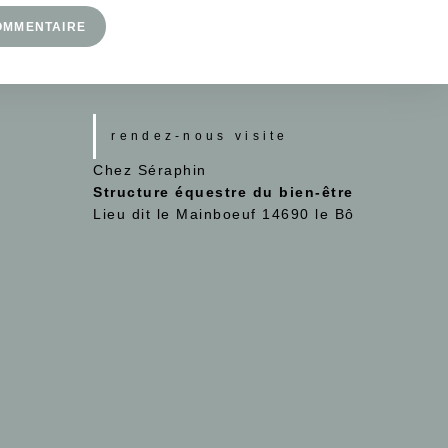
rendez-nous visite
Chez Séraphin
Structure équestre du bien-être
Lieu dit le Mainboeuf 14690 le Bô