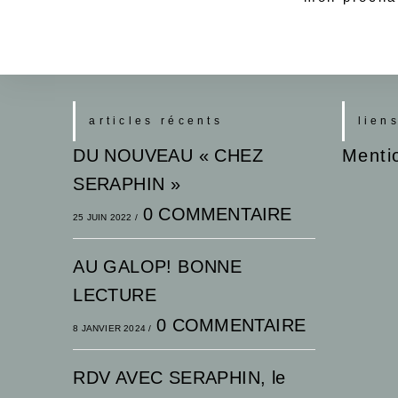
articles récents
lien
DU NOUVEAU « CHEZ
Menti
SERAPHIN »
0 COMMENTAIRE
25 JUIN 2022
/
AU GALOP! BONNE
LECTURE
0 COMMENTAIRE
8 JANVIER 2024
/
RDV AVEC SERAPHIN, le