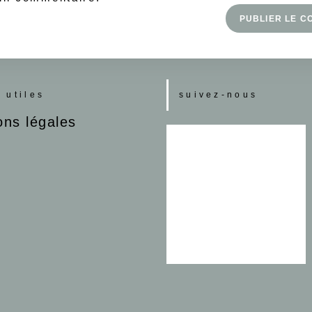
s utiles
suivez-nous
ons légales