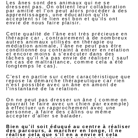
Les ânes sont des animaux qui ne se
dressent pas. On obtient leur collaboration
par amitié et l’on peut alors procéder à des
apprentissages, une éducation qu’ils
acceptent si le lien est bon et qu’ils ont
envie de nous faire plaisir.
Cette qualité de l’âne est très précieuse en
thérapie car , contrairement à de nombreux
autres animaux utilisés en thérapie ou
médiation animale, l’âne ne peut pas être
conditionné ou contraint à entrer en relation
et encore moins à s’exécuter dans des
tâches qu’il n’a pas envie de réaliser ( sauf
en cas de maltraitance, comme cela a été
longtemps le cas).
C’est en partie sur cette caractéristique que
repose la démarche thérapeutique car rien
n’est possible avec un âne en amont de
l’instantané de la relation.
On ne peut pas dresser un âne ( comme on
pourrait le faire avec un chien par exemple)
à effectuer un rapprochement avec une
personne, à faire des câlins ou même
accepter d’aller se balader.
Bien qu’il soit éduqué au centre à réaliser
des parcours, à marcher en longe, il ne
réalise cela que s’il en a envie et cela