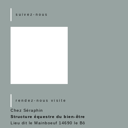
suivez-nous
rendez-nous visite
Chez Séraphin
Structure équestre du bien-être
Lieu dit le Mainboeuf 14690 le Bô