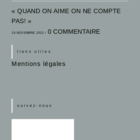
« QUAND ON AIME ON NE COMPTE
PAS! »
0 COMMENTAIRE
28 NOVEMBRE 2023
/
liens utiles
Mentions légales
suivez-nous