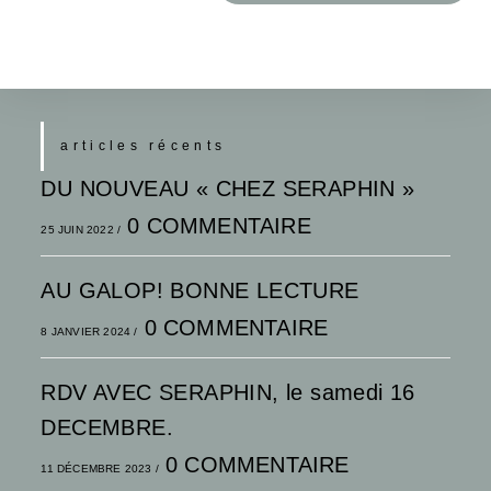
articles récents
DU NOUVEAU « CHEZ SERAPHIN »
0 COMMENTAIRE
25 JUIN 2022
/
AU GALOP! BONNE LECTURE
0 COMMENTAIRE
8 JANVIER 2024
/
RDV AVEC SERAPHIN, le samedi 16
DECEMBRE.
0 COMMENTAIRE
11 DÉCEMBRE 2023
/